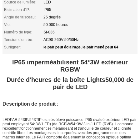
Source de lumière:
LED
Estimation d'IP:
IP65
Angle de faisceau:
25 degrés
Vie:
50.000 heures
Numéro de type:
SI-036
Tension d'entrée:
AC90-260V 50/60Hz
le pair peut éclairage
le pair mené peut 64
Surligner:
,
IP65 imperméabilisent 54*3W extérieur
RGBW
Durée d'heures de la boîte Lights50,000 de
pair de LED
Description de produit :
LEDPAR 543IP/543TIP est très élevé puissance IP65 évalué extérieur LED pair
peut employant 54*3W LED) (de RGBW/54*3W 3 in-1 LED (RVB). Il comporte
l'excellent fonctionnement se mélangeant et tranquille de couleur et clignote
contrôle libre. Les montages est incorporés avec des programmes et des
macros internes. Le PAIR comporte également la conception optique optima