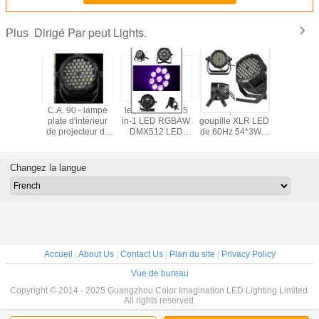
Dirigé Par peut Lights.
Plus
uleur
C.A. 90 - lampe
le pair de 15W 5
50 - le pair de la
L'excel
eant le
plate d'intérieur
in-1 LED RGBAW
goupille XLR LED
couleur d'i
3Watt LED
de projecteur de
DMX512 LED
de 60Hz 54*3W 3
mélangea
 lumières
la lumière de pair
peut des lumières
peut des lumières
pair de 18
r la
de 260V
pour le petit studio
avec le radiateur
1 RGBWA
ation de
LED/320W LED
des concerts/TV
en aluminium
peut des l
Changez la langue
e faible
10 cana
lubs
DM
Accueil
|
About Us
|
Contact Us
|
Plan du site
|
Privacy Policy
Vue de bureau
Copyright © 2014 - 2025 Guangzhou Color Imagination LED Lighting Limited.
All rights reserved.