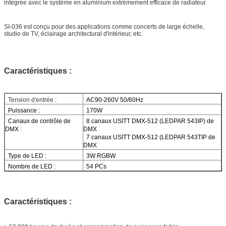
intégrée avec le système en aluminium extrêmement efficace de radiateur.
SI-036 est conçu pour des applications comme concerts de large échelle,
studio de TV, éclairage architectural d'intérieur, etc.
Caractéristiques :
Tension d'entrée :
AC90-260V 50/60Hz
Puissance :
170W
Canaux de contrôle de
8 canaux USITT DMX-512 (LEDPAR 543IP) de
DMX :
DMX
7 canaux USITT DMX-512 (LEDPAR 543TIP de
DMX
Type de LED :
3W RGBW
Nombre de LED :
54 PCs
Caractéristiques :