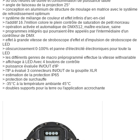
> 50 000 heures de durée et consommation de puissance faible
> angle de faisceau de la projection 25°
> conception en aluminium de structure de moulage en matrice avec le système
de refroidissement optimum
> système de mélange de couleur et effet infinis d'arc-en-ciel
> l'additif 16.7million colore le plein contrôle de saturation de petit morceau
> opération activée et automatique de DMX512, maître-esclave, saine
> programmes intégrés qui pourraient être appelés par l'intermédiaire d'un
contrôleur de DMX
> effet à grande vitesse de stroboscope d'effet et d'impulsion de stroboscope de
LED
> obscurcissement 0-100% et panne d'électricité électroniques pour toute la
LED
> les différents genres de macro préprogrammé effectue la vitesse withvariable
> affichage à LED Avec 4 boutons de contrôle
> puissance évaluée IN/OUT d'IP
> l'IP a évalué 3 connecteurs IN/OUT de la goupille XLR
> estimation de la protection IP65
> protection de surchauffe
> -35°C à la température ambiante 45°C
> doubles supports pour la terre ou l'application accrochante