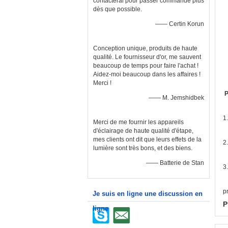
contacterai pour passer commande plus
dès que possible.
—— Certin Korun
Conception unique, produits de haute
qualité. Le fournisseur d'or, me sauvent
beaucoup de temps pour faire l'achat !
Aidez-moi beaucoup dans les affaires !
Merci !
P
—— M. Jemshidbek
1
Merci de me fournir les appareils
d'éclairage de haute qualité d'étape,
mes clients ont dit que leurs effets de la
2
lumière sont très bons, et des biens.
—— Batterie de Stan
3
p
Je suis en ligne une discussion en
P
ligne