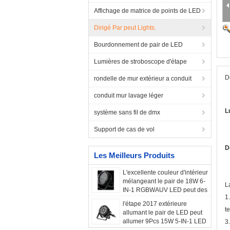
Affichage de matrice de points de LED
Dirigé Par peut Lights.
Bourdonnement de pair de LED
Lumières de stroboscope d'étape
D
rondelle de mur extérieur a conduit
conduit mur lavage léger
L
système sans fil de dmx
Support de cas de vol
D
Les Meilleurs Produits
L'excellente couleur d'intérieur
mélangeant le pair de 18W 6-
L
IN-1 RGBWAUV LED peut des
1
lumières 10 canaux de DMX
l'étape 2017 extérieure
t
allumant le pair de LED peut
allumer 9Pcs 15W 5-IN-1 LED
3