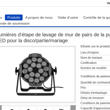
Ve
çu
Produits
A propos de nous
Visite d'usine
Contrôle de la qu
nde de soumission
umières d'étape de lavage de mur de pairs de la puissance élevée RGBWA LED pou
umières d'étape de lavage de mur de pairs de la
ED pour la disco/partie/mariage
Détails sur le produit
Lieu d'origine:
Nom de marque:
Certification:
Numéro de modèle:
Conditions de paieme
Quantité de command
Prix:
Détails d'emballage:
Délai de livraison:
Conditions de paieme
Capacité d'approvisi