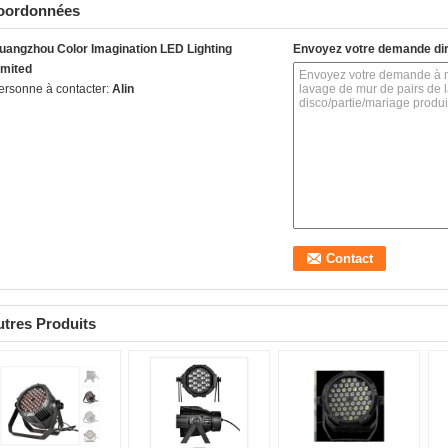
oordonnées
uangzhou Color Imagination LED Lighting
Envoyez votre demande di
imited
ersonne à contacter:
Alin
tres Produits