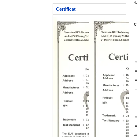
(RGBAW)
4
Certificat
C