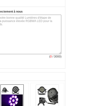
rectement à nous
(
0
/ 3000)