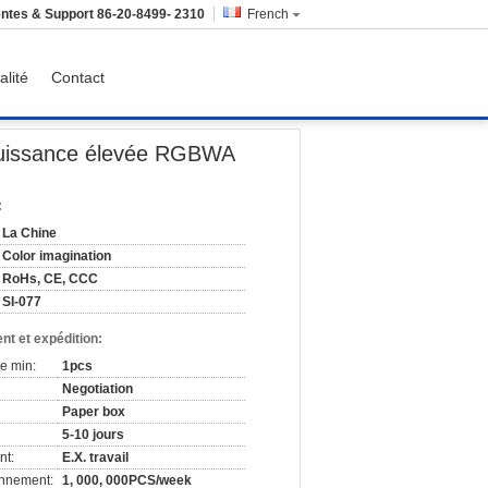
ntes & Support
86-20-8499- 2310
French
alité
Contact
r la disco/partie/mariage
 puissance élevée RGBWA
:
La Chine
Color imagination
RoHs, CE, CCC
SI-077
nt et expédition:
e min:
1pcs
Negotiation
Paper box
5-10 jours
nt:
E.X. travail
onnement:
1, 000, 000PCS/week