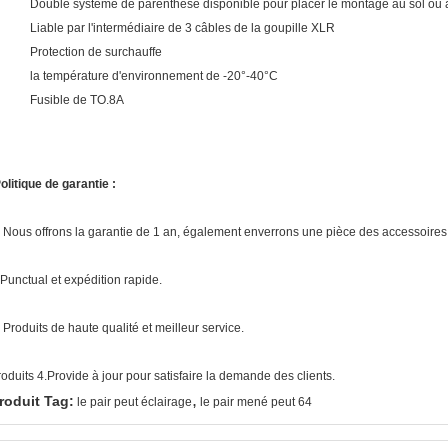
Double système de parenthèse disponible pour placer le montage au sol ou 
Liable par l'intermédiaire de 3 câbles de la goupille XLR
Protection de surchauffe
la température d'environnement de -20°-40°C
Fusible de TO.8A
olitique de garantie :
. Nous offrons la garantie de 1 an, également enverrons une pièce des accessoire
.Punctual et expédition rapide.
. Produits de haute qualité et meilleur service.
roduits 4.Provide à jour pour satisfaire la demande des clients.
,
roduit Tag:
le pair peut éclairage
le pair mené peut 64