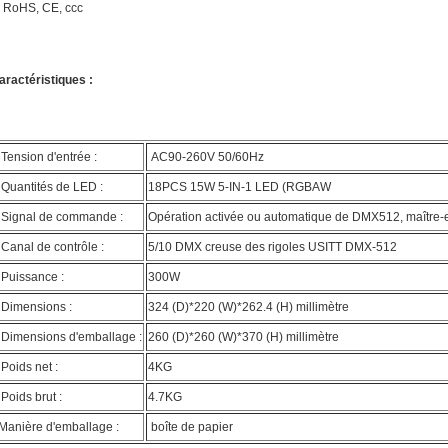
. RoHS, CE, ccc
aractéristiques :
Tension d'entrée :
AC90-260V 50/60Hz
Quantités de LED :
18PCS 15W 5-IN-1 LED (RGBAW
Signal de commande :
Opération activée ou automatique de DMX512, maître-e
Canal de contrôle :
5/10 DMX creuse des rigoles USITT DMX-512
Puissance :
300W
Dimensions :
324 (D)*220 (W)*262.4 (H) millimètre
Dimensions d'emballage :
260 (D)*260 (W)*370 (H) millimètre
Poids net :
4KG
Poids brut :
4.7KG
Manière d'emballage :
boîte de papier