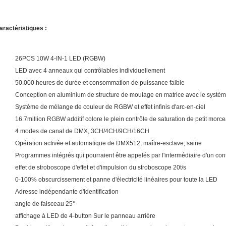
aractéristiques :
26PCS 10W 4-IN-1 LED (RGBW)
LED avec 4 anneaux qui contrôlables individuellement
50.000 heures de durée et consommation de puissance faible
Conception en aluminium de structure de moulage en matrice avec le systè
Système de mélange de couleur de RGBW et effet infinis d'arc-en-ciel
16.7million RGBW additif colore le plein contrôle de saturation de petit morc
4 modes de canal de DMX, 3CH/4CH/9CH/16CH
Opération activée et automatique de DMX512, maître-esclave, saine
Programmes intégrés qui pourraient être appelés par l'intermédiaire d'un co
effet de stroboscope d'effet et d'impulsion du stroboscope 20t/s
0-100% obscurcissement et panne d'électricité linéaires pour toute la LED
Adresse indépendante d'identification
angle de faisceau 25°
affichage à LED de 4-button Sur le panneau arrière